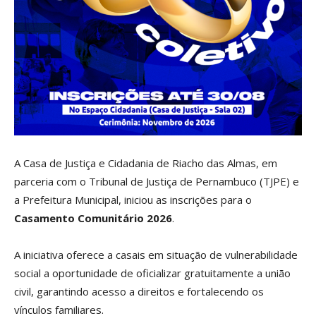
Marcar links
font_download
Redefinir todas as opçõe
cached
A Casa de Justiça e Cidadania de Riacho das Almas, em
parceria com o Tribunal de Justiça de Pernambuco (TJPE) e
a Prefeitura Municipal, iniciou as inscrições para o
Casamento Comunitário 2026
.
A iniciativa oferece a casais em situação de vulnerabilidade
social a oportunidade de oficializar gratuitamente a união
civil, garantindo acesso a direitos e fortalecendo os
vínculos familiares.