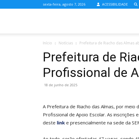
sexta-feira, agosto 7, 2026
ACESSIBILIDADE
Prefeitura
Início
Notícias
Prefeitura de Riacho das Almas ab
de
Prefeitura de Ri
Profissional de 
Riacho
18 de junho de 2025
das
A Prefeitura de Riacho das Almas, por meio d
Profissional de Apoio Escolar. As inscrições 
Almas
deste
link
e presencialmente na sede da SE
Ao todo, serão ofertadas 47 vagas, sendo 4