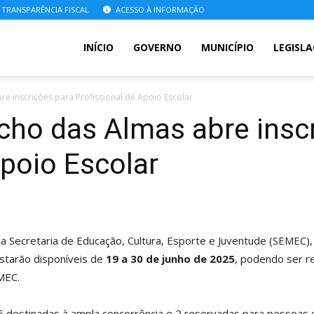
TRANSPARÊNCIA FISCAL
ACESSO À INFORMAÇÃO
INÍCIO
GOVERNO
MUNICÍPIO
LEGISL
re inscrições para Profissional de Apoio Escolar
acho das Almas abre insc
Apoio Escolar
a Secretaria de Educação, Cultura, Esporte e Juventude (SEMEC), 
estarão disponíveis de
19 a 30 de junho de 2025
, podendo ser re
MEC.
5 destinadas à ampla concorrência e 2 reservadas para pessoas 