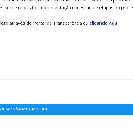
hes sobre requisitos, documentação necessária e etapas do proce
leto através do Portal da Transparência ou
clicando aqui
witter
Email
Print
com ❤ por Nômade Audiovisual